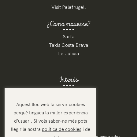
Visit Palafrugell
¿Como moverse?
Sarfa
Taxis Costa Brava
La Julivia
Interés
Contacto
Tarifas
Aquest lloc web fa servir cookies
Reservar
perquè tingueu la millor experiència
d’usuari. Si vols saber-ne més pots
llegir la nostra
política de cookies
i de
Càmping Tamariu © 2021 Todos los derechos reservados.