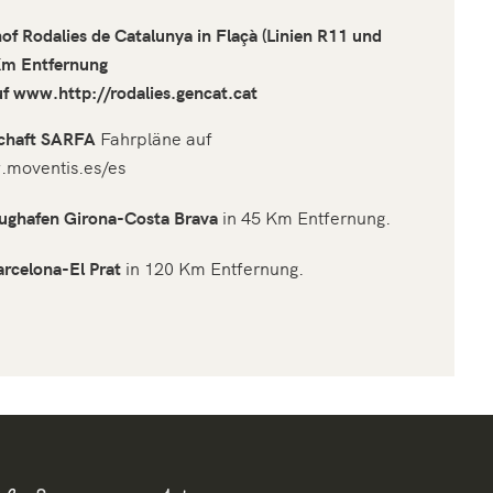
f Rodalies de Catalunya in Flaçà (Linien R11 und
Km Entfernung
uf
www.http://rodalies.gencat.cat
schaft SARFA
Fahrpläne auf
.moventis.es/es
lughafen Girona-Costa Brava
in 45 Km Entfernung.
rcelona-El Prat
in 120 Km Entfernung.