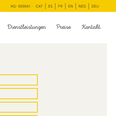
KG- 000041 ·
CAT
ES
FR
EN
NED
DEU
Dienstleistungen
Preise
Kontakt