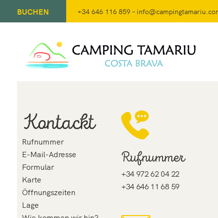
BUCHEN
+34 646 116 859
–
info@campingtamariu.co
Kontackt
Rufnummer
Rufnummer
E-Mail-Adresse
Formular
+34 972 62 04 22
Karte
+34 646 11 68 59
Öffnungszeiten
Lage
Wie kommen wir hin?