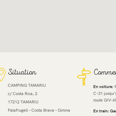
Situation
Commen
CAMPING TAMARIU
En voiture:
P
C-31 jusqu’à
c/ Costa Rica, 2
route GIV-6
17212 TAMARIU
Palafrugell – Costa Brava – Girona
En train: Ga