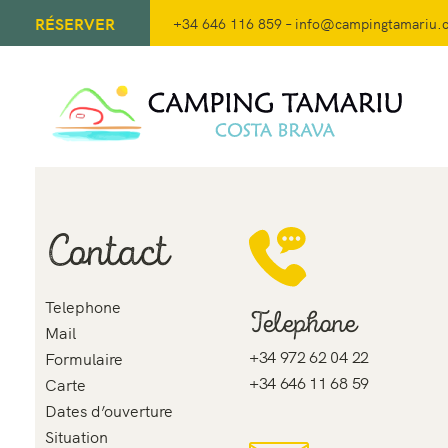
RÉSERVER
+34 646 116 859
–
info@campingtamariu.
Contact
Telephone
Telephone
Mail
+34 972 62 04 22
Formulaire
+34 646 11 68 59
Carte
Dates d’ouverture
Situation