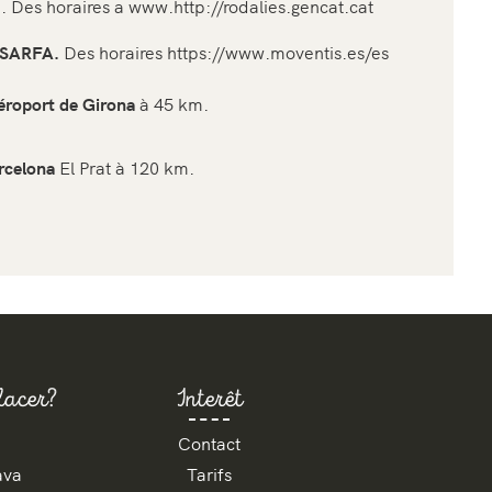
 Des horaires a www.http://rodalies.gencat.cat
 SARFA.
Des horaires
https://www.moventis.es/es
éroport de Girona
à 45 km.
rcelona
El Prat à 120 km.
lacer?
Interêt
Contact
ava
Tarifs