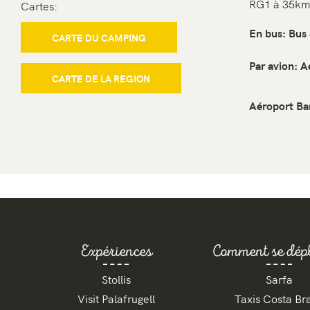
RG1 à 35km.
Cartes:
En bus: Bus
CARTE DU CAMPING
Par avion: A
CARTE DE LA REGION
Aéroport Ba
Expériences
Comment se dép
Stollis
Sarfa
Visit Palafrugell
Taxis Costa Br