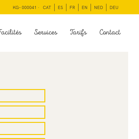
KG- 000041 ·
CAT
ES
FR
EN
NED
DEU
acilités
Services
Tarifs
Contact